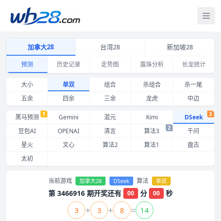
打
加拿大28
台湾28
新加坡28
预测
历史记录
走势图
露珠分析
长龙统计
加拿大28单双预测 DSeek 近期命中记录与准确率
大小
单双
组合
杀组合
杀一尾
五余
四余
三余
龙虎
中边
1
3
黑马预测
Gemini
混元
Kimi
DSeek
2
豆包AI
OPENAI
清言
算法3
千问
星火
文心
算法2
算法1
盘古
太初
当前游戏
算法
加拿大28
DSeek
单双
第 3466916 期开奖还有
分
秒
00
00
+
+
=
3
3
8
14