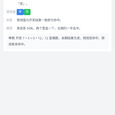
「双」。
单
双
预测值
判定
预测值与开奖结果一致即为命中。
概率
单双各 50%，两个里选一个，长期约一半会中。
举例
开奖 7 + 5 + 0 = 12，12 是偶数，本期结果为双，预测双命中、预
测单未命中。