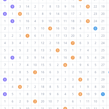
1
3
14
2
7
8
13
9
16
1
22
19
9
9
1
15
3
8
9
14
10
17
2
1
23
20
8
0
1
1
16
4
9
10
15
11
18
3
24
21
9
9
2
1
2
17
5
10
16
12
19
4
1
22
4
0
3
2
3
6
11
1
17
13
20
5
2
1
23
1
4
3
4
1
7
12
2
18
14
6
3
2
24
7
5
4
5
2
8
13
3
15
1
7
4
3
25
5
6
6
3
9
14
4
1
16
8
5
4
26
9
7
7
1
7
4
10
15
5
2
1
9
6
5
27
6
8
2
8
5
16
6
3
1
2
10
7
6
28
2
3
9
6
1
17
7
4
2
3
8
7
29
8
8
1
4
7
2
18
8
5
3
4
1
9
8
30
0
5
1
8
3
19
9
6
4
5
10
9
8
8
1
1
6
2
9
20
10
7
5
6
1
11
10
1
2
2
7
3
10
1
21
11
8
7
2
12
11
2
6