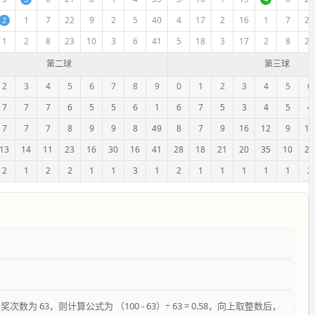
1
7
22
9
2
5
40
4
17
2
16
1
7
28
2
1
2
8
23
10
3
6
41
5
18
3
17
2
8
29
第二球
第三球
2
3
4
5
6
7
8
9
0
1
2
3
4
5
6
7
7
7
6
5
5
6
1
6
7
5
3
4
5
4
7
7
7
8
9
9
8
49
8
7
9
16
12
9
12
13
14
11
23
16
30
16
41
28
18
21
20
35
10
29
2
1
2
2
1
1
3
1
2
1
1
1
1
1
2
 63，则计算公式为 （100 - 63）÷ 63 = 0.58，向上取整数后，