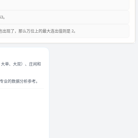
63。
2 期也出现了，那么万位上的最大连出值则是 2。
双、大单、大双）、庄闲和
供专业的数据分析参考。