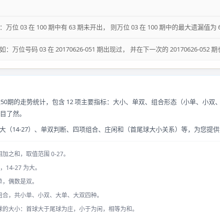
 在 100 期中有 63 期未开出， 则万位 03 在 100 期中的最大遗漏值为 
 03 在 20170626-051 期出现过， 并在下一次的 20170626-05
近50期的走势统计，包含 12 项主要指标：大小、单双、组合形态（小单、小
目了然。
）、大（14-27）、单双判断、四项组合、庄闲和（首尾球大小关系）等，为您提
加之和，取值范围 0-27。
小，14-27 为大。
单，偶数是双。
组合，共小单、小双、大单、大双四种。
球的大小：首球大于尾球为庄，小于为闲，相等为和。