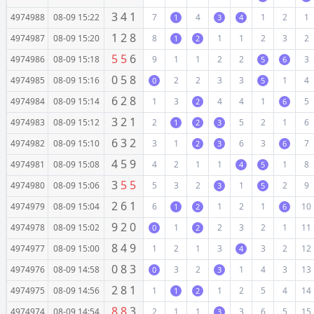
3
4
1
4974988
08-09 15:22
7
4
1
2
1
1
3
4
1
2
8
4974987
08-09 15:20
8
1
1
2
3
2
1
2
5
5
6
4974986
08-09 15:18
9
1
1
2
2
3
5
6
0
5
8
4974985
08-09 15:16
2
2
3
3
1
4
0
5
6
2
8
4974984
08-09 15:14
1
3
4
4
1
5
2
6
3
2
1
4974983
08-09 15:12
2
5
2
1
6
1
2
3
6
3
2
4974982
08-09 15:10
3
1
6
3
7
2
3
6
4
5
9
4974981
08-09 15:08
4
2
1
1
1
8
4
5
3
5
5
4974980
08-09 15:06
5
3
2
1
2
9
3
5
2
6
1
4974979
08-09 15:04
6
1
2
1
10
1
2
6
9
2
0
4974978
08-09 15:02
1
2
3
2
1
11
0
2
8
4
9
4974977
08-09 15:00
1
2
1
3
3
2
12
4
0
8
3
4974976
08-09 14:58
3
2
1
4
3
13
0
3
2
8
1
4974975
08-09 14:56
1
1
2
5
4
14
1
2
8
8
3
4974974
08-09 14:54
2
1
1
3
6
5
15
3