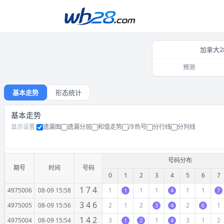
加拿大2
预测
新加坡28开奖走势图 
基本走势
形态统计
基本走势
显示设置:
遗漏图
遗漏分层
和值走势
冷热号
分行线
分列线
号码分布
期号
时间
号码
0
1
2
3
4
5
6
7
1
7
4
4975006
08-09 15:58
1
1
1
1
1
1
4
7
3
4
6
4975005
08-09 15:56
2
1
2
2
1
3
4
6
1
4
2
4975004
08-09 15:54
3
1
3
1
2
1
2
4