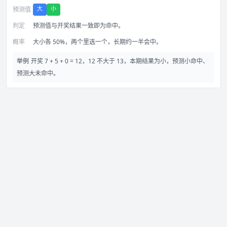
大
小
预测值
判定
预测值与开奖结果一致即为命中。
概率
大小各 50%，两个里选一个，长期约一半会中。
举例
开奖 7 + 5 + 0 = 12，12 不大于 13，本期结果为小，预测小命中、
预测大未命中。