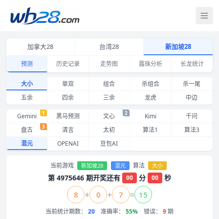
打
加拿大28
台湾28
新加坡28
预测
历史记录
走势图
露珠分析
长龙统计
新加坡28大小预测 混元 近期命中记录与准确率
大小
单双
组合
杀组合
杀一尾
五余
四余
三余
龙虎
中边
1
2
Gemini
黑马预测
文心
Kimi
千问
3
盘古
清言
太初
算法1
算法3
混元
OPENAI
豆包AI
当前游戏
算法
新加坡28
混元
大小
第 4975646 期开奖还有
分
秒
00
00
+
+
=
8
0
7
15
当前统计期数：
20
准确率：
55%
错误：
9
期